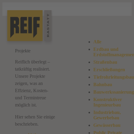
Alle
Erdbau und
Projekte
Erdstoffmanagemen
Reiflich überlegt –
Straßenbau
tatkräftig realisiert.
Erschließungen
Unsere Projekte
Tiefrohrleitungsbau
zeigen, was an
Bahnbau
Effzienz, Kosten-
Bauwerkssanierung
und Termintreue
Konstruktiver
möglich ist.
Ingenieurbau
Industriebau,
Hier sehen Sie einige
Gewerbebau
beschrieben.
Gewässerbau
Public Private