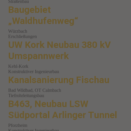
Straßenbau
Baugebiet
„Waldhufenweg“
Würzbach
Erschließungen
UW Kork Neubau 380 kV
Umspannwerk
Kehl-Kork
Konstruktiver Ingenieurbau
Kanalsanierung Fischau
Bad Wildbad, OT Calmbach
Tiefrohrleitungsbau
B463, Neubau LSW
Südportal Arlinger Tunnel
Pforzheim
Konstruktiver Ingenieurbau