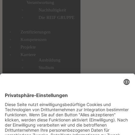
Verantwortung
Nachhaltigkeit
Die REIF GRUPPE
Zertifizierungen
Kompetenzen
Projekte
Karriere
Ausbildung
Studium
Profis & Einsteiger
Benefits
STELLENANGEBOTE
Downloads
Datenschutz
Impressum