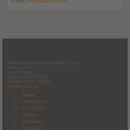
E-Mail:
ettlingen@reif-bau.de
REIF Bauunternehmung GmbH & Co. KG
Hohlohstr. 9
76437 Rastatt
Telefon: 07222 508-0
Telefax: 07222 508-305
info@reif-bau.de
Aktuell
Unternehmen
Kompetenzen
Projekte
Downloads
Impressum