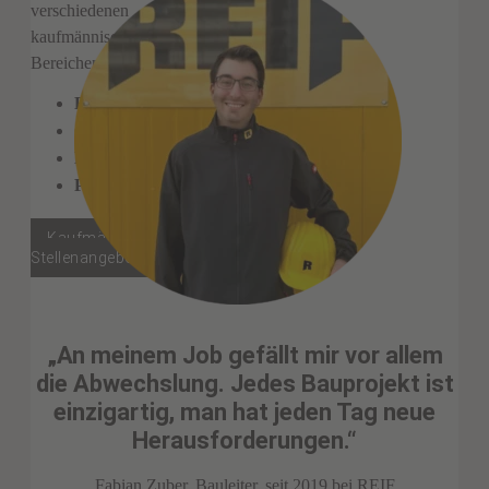
verschiedenen
kaufmännischen
Bereichen, wie z. B.
Finanzwesen
Controlling
Einkauf
Personal
Kaufmännische
Stellenangebote
„An meinem Job gefällt mir vor allem
die Abwechslung.
Jedes Bauprojekt ist
einzigartig, man hat jeden Tag neue
Herausforderungen.“
Fabian Zuber, Bauleiter, seit 2019 bei REIF