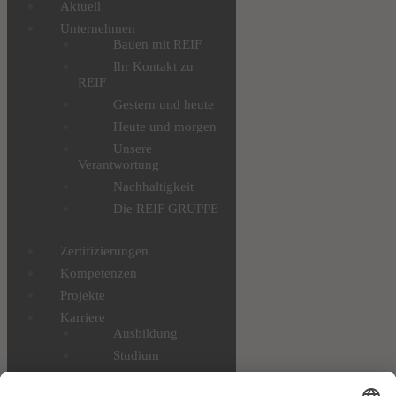
Aktuell
Unternehmen
Bauen mit REIF
Ihr Kontakt zu
REIF
Gestern und heute
Heute und morgen
Unsere
Verantwortung
Nachhaltigkeit
Die REIF GRUPPE
Zertifizierungen
Kompetenzen
Projekte
Karriere
Ausbildung
Studium
Profis & Einsteiger