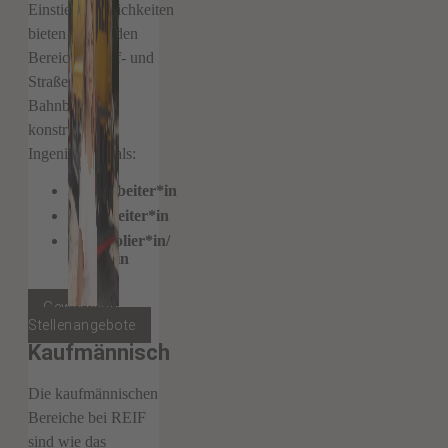
Einstiegsmöglichkeiten
bieten sich in den
Bereichen Tief- und
Straßenbau,
Bahnbau und
konstruktiver
Ingenieurbau als:
Facharbeiter*in
Vorarbeiter*in
Werkpolier*in/
Polier*in
Gewerblich
Stellenangebote
Kaufmännisch
Die kaufmännischen
Bereiche bei REIF
sind wie das