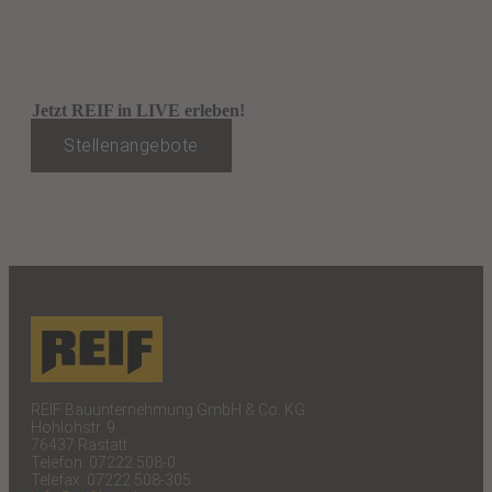
Jetzt REIF in LIVE erleben!
Stellenangebote
REIF Bauunternehmung GmbH & Co. KG
Hohlohstr. 9
76437 Rastatt
Telefon: 07222 508-0
Telefax: 07222 508-305