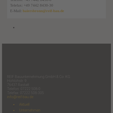
Telefax: +49 7442 8430-30
E-Mail:
baiersbronn@reif-bau.de
REIF Bauunternehmung GmbH & Co. KG
Hohlohstr. 9
76437 Rastatt
Telefon: 07222 508-0
Telefax: 07222 508-305
info@reif-bau.de
Aktuell
Unternehmen