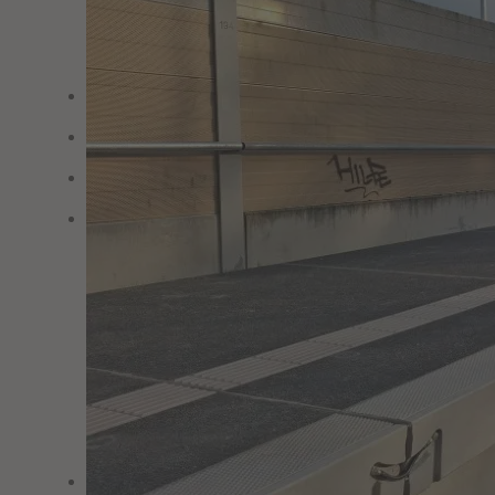
Die REIF GRUPPE
Zertifizierungen
Kompetenzen
Projekte
Karriere
Ausbildung
Studium
Profis & Einsteiger
Benefits
STELLENANGEBOTE
Downloads