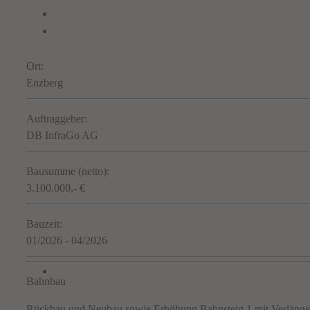
Ort:
Enzberg
Auftraggeber:
DB InfraGo AG
Bausumme (netto):
3.100.000,- €
Bauzeit:
01/2026 - 04/2026
Bahnbau
Rückbau und Neubau sowie Erhöhung Bahnsteig 1 mit Verlängeru