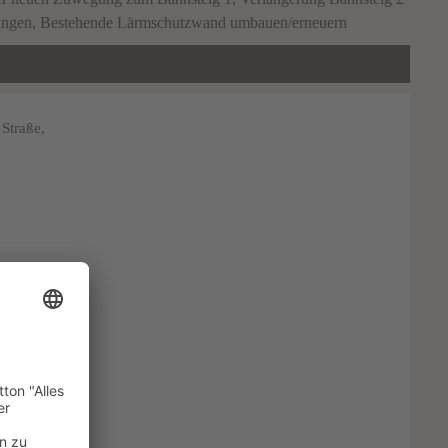
uerungen, Bestehende Lärmschutzwand umbauen/erneuern
Straße,