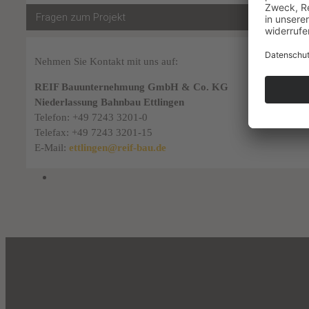
Fragen zum Projekt
Nehmen Sie Kontakt mit uns auf:
REIF Bauunternehmung GmbH & Co. KG
Niederlassung Bahnbau Ettlingen
Telefon: +49 7243 3201-0
Telefax: +49 7243 3201-15
E-Mail:
ettlingen@reif-bau.de