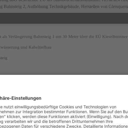
htung Bahnsteig 2, Aufhöhung Technikgebäude, Herstellen von Gleisq
 als Verlängerung Bahnsteig 1 um 30 Meter über die EÜ Kieselbronner 
ntwässerung und Kabeltiefbau
teig
ung zu Bahnsteig 1
g 1
eter