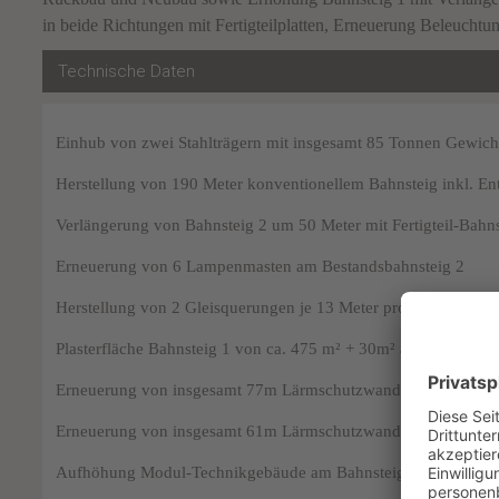
in beide Richtungen mit Fertigteilplatten, Erneuerung Beleuc
Technische Daten
Einhub von zwei Stahlträgern mit insgesamt 85 Tonnen Gewicht
Herstellung von 190 Meter konventionellem Bahnsteig inkl. E
Verlängerung von Bahnsteig 2 um 50 Meter mit Fertigteil-Bahns
Erneuerung von 6 Lampenmasten am Bestandsbahnsteig 2
Herstellung von 2 Gleisquerungen je 13 Meter pro Querung
Plasterfläche Bahnsteig 1 von ca. 475 m² + 30m² an der Zuweg
Erneuerung von insgesamt 77m Lärmschutzwand auf Bahnstei
Erneuerung von insgesamt 61m Lärmschutzwand Bahnsteig 2
Aufhöhung Modul-Technikgebäude am Bahnsteig 2 um 0,60 M