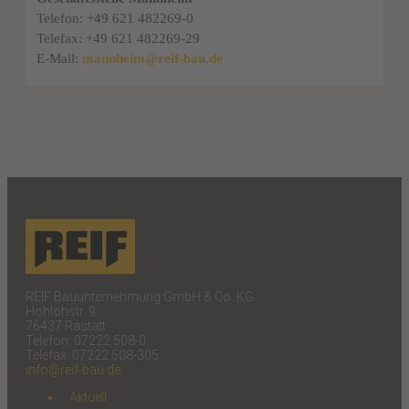
Telefon: +49 621 482269-0
Telefax: +49 621 482269-29
E-Mail:
mannheim@reif-bau.de
REIF Bauunternehmung GmbH & Co. KG
Hohlohstr. 9
76437 Rastatt
Telefon: 07222 508-0
Telefax: 07222 508-305
info@reif-bau.de
Aktuell