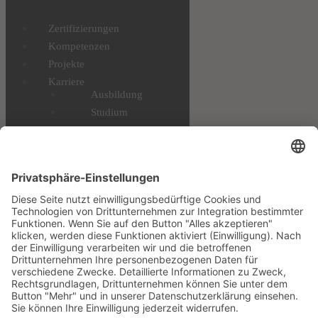
Zertifizierungen
Kompetenzen
Projekte
Karriere
Ausbildung
Studium
Profis & Einsteiger
Benefits
STELLENANGEBOTE
Downloads
Datenschutz
Impressum