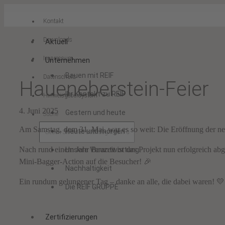
Kontakt
Downloads
Aktuell
Impressum
Unternehmen
Bauen mit REIF
Datenschutz
Haueneberstein-Feier
Ihr Kontakt zu REIF
Hinweisgebersystem
4. Juni 2025
Gestern und heute
Suche
Am Samstag, dem 31. Mai, war es so weit: Die Eröffnung der neu
Heute und morgen
Nach rund einem Jahr Bauzeit ist das Projekt nun erfolgreich ab
Unsere Verantwortung
Mini-Bagger-Action auf die Besucher! 🎉
Nachhaltigkeit
Ein rundum gelungener Tag – danke an alle, die dabei waren! 💛
Die REIF GRUPPE
Zertifizierungen