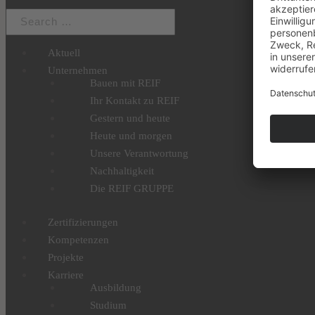
Aktuell
Unternehmen
Bauen mit REIF
Ihr Kontakt zu REIF
Gestern und heute
Heute und morgen
Unsere Verantwortung
Nachhaltigkeit
Die REIF GRUPPE
Zertifizierungen
Kompetenzen
Projekte
Karriere
Ausbildung
Studium