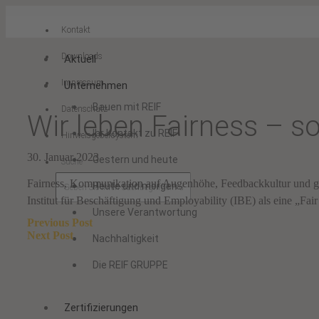
Kontakt
Downloads
Aktuell
Impressum
Unternehmen
Bauen mit REIF
Datenschutz
Wir leben Fairness – s
Ihr Kontakt zu REIF
Hinweisgebersystem
30. Januar 2023
Gestern und heute
Suche
Fairness, Kommunikation auf Augenhöhe, Feedbackkultur und gute
Heute und morgen
Institut für Beschäftigung und Employability (IBE) als eine „F
Unsere Verantwortung
Beitragsnavigation
Previous Post
Next Post
Nachhaltigkeit
Die REIF GRUPPE
Zertifizierungen