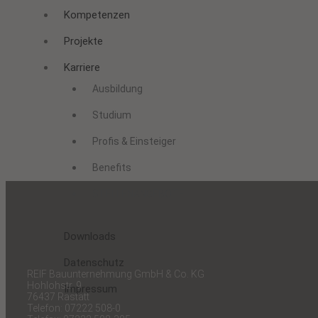
Kompetenzen
Projekte
Karriere
Ausbildung
Studium
Profis & Einsteiger
Benefits
STELLENANGEBOTE
Downloads
Datenschutz
REIF Bauunternehmung GmbH & Co. KG
Hohlohstr. 9
Impressum
76437 Rastatt
Telefon: 07222 508-0