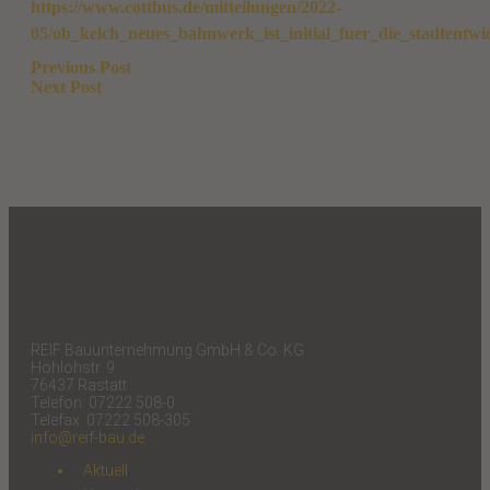
https://www.cottbus.de/mitteilungen/2022-
05/ob_kelch_neues_bahnwerk_ist_initial_fuer_die_stadtentwi
Beitragsnavigation
Previous Post
Next Post
REIF Bauunternehmung GmbH & Co. KG
Hohlohstr. 9
76437 Rastatt
Telefon: 07222 508-0
Telefax: 07222 508-305
info@reif-bau.de
Aktuell