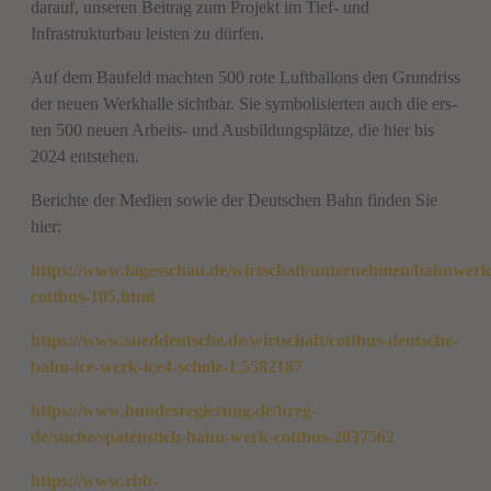
darauf, unseren Beitrag zum Projekt im Tief- und
Infrastrukturbau leisten zu dürfen.
Auf dem Bau­feld mach­ten 500 rote Luft­bal­lons den Grund­riss
der neu­en Werk­hal­le sicht­bar. Sie sym­bo­li­sier­ten auch die ers­
ten 500 neu­en Ar­beits- und Aus­bil­dungs­plät­ze, die hier bis
2024 ent­ste­hen.
Berichte der Medien sowie der Deutschen Bahn finden Sie
hier:
https://www.tagesschau.de/wirtschaft/unternehmen/bahnwerk
cottbus-105.html
https://www.sueddeutsche.de/wirtschaft/cottbus-deutsche-
bahn-ice-werk-ice4-scholz-1.5582187
https://www.bundesregierung.de/breg-
de/suche/spatenstich-bahn-werk-cottbus-2037562
https://www.rbb-