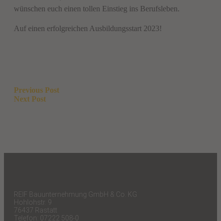
wünschen euch einen tollen Einstieg ins Berufsleben.
Auf einen erfolgreichen Ausbildungsstart 2023!
Beitragsnavigation
Previous Post
Next Post
REIF Bauunternehmung GmbH & Co. KG
Hohlohstr. 9
76437 Rastatt
Telefon: 07222 508-0