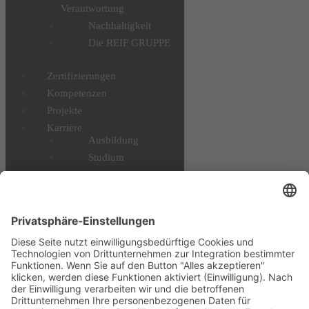
Verantwortung
Nachhaltigkeit
Die REIF GRUPPE
Zertifizierungen
Kompetenzen
Projekte
Karriere
Ausbildung
Studium
Profis & Einsteiger
Benefits
STELLENANGEBOTE
Downloads
Datenschutz
Impressum