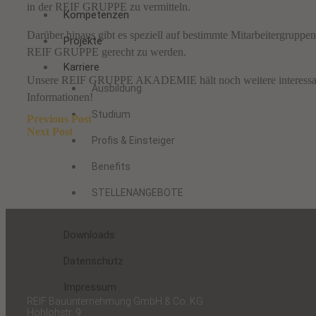
in der REIF GRUPPE zu vermitteln.
Kompetenzen
Darüber hinaus gibt es speziell auf bestimmte Mitarbeitergruppe
Projekte
REIF GRUPPE gerecht zu werden.
Karriere
Unsere REIF GRUPPE AKADEMIE hält noch weitere interessante A
Ausbildung
Informationen!
Studium
Beitragsnavigation
Previous Post
Next Post
Profis & Einsteiger
Benefits
STELLENANGEBOTE
Downloads
Datenschutz
Impressum
REIF Bauunternehmung GmbH & Co. KG
Hohlohstr. 9