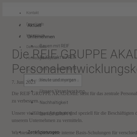
Kontakt
Downloads
Aktuell
Impressum
Unternehmen
Bauen mit REIF
Datenschutz
Die REIF GRUPPE AKADE
Ihr Kontakt zu REIF
Hinweisgebersystem
Personalentwicklungs
Gestern und heute
Suche
Heute und morgen
7. Juni 2023
Unsere Verantwortung
Die REIF GRUPPE AKADEMIE steht für das zentrale Personalentw
zu verbessern.
Nachhaltigkeit
Unsere vielfältigen Angebote sind speziell für die Beschäftigte
Die REIF GRUPPE
unserem Unternehmen zu vermitteln.
Zertifizierungen
Wir bieten beispielsweise interne Basis-Schulungen für verschie