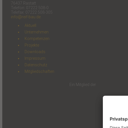
76437 Rastatt
Telefon: 07222 508-0
Telefax: 07222 508-305
info@reif-bau.de
Aktuell
Unternehmen
Kompetenzen
Projekte
Downloads
Impressum
Datenschutz
Mitgliedschaften
Ein Mitglied der