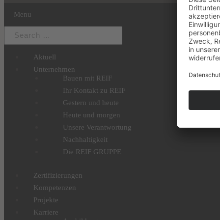
Menu
Aktuell
Unternehmen
Bauen mit REIF
Ihr Kontakt zu REIF
Gestern und heute
Heute und morgen
Unsere Verantwortung
Nachhaltigkeit
Die REIF GRUPPE
Zertifizierungen
Kompetenzen
Projekte
Karriere